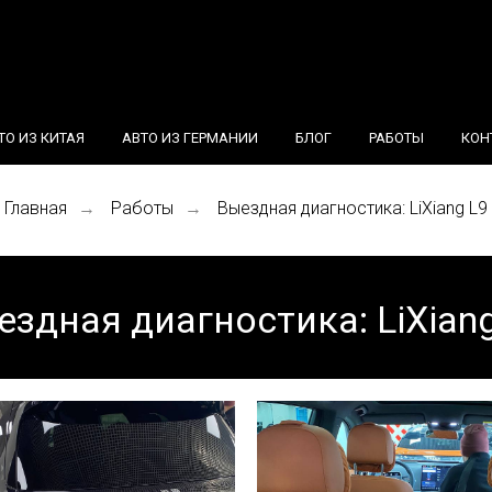
ТО ИЗ КИТАЯ
АВТО ИЗ ГЕРМАНИИ
БЛОГ
РАБОТЫ
КОН
Главная
Работы
Выездная диагностика: LiXiang L9
→
→
ездная диагностика: LiXiang