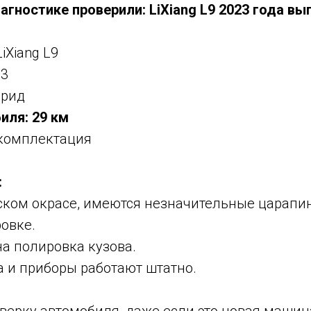
гностике проверили: LiXiang L9 2023 года вы
iXiang L9
23
брид
иля: 29 км
комплектация
:
дском окрасе, имеются незначительные царап
овке.
а полировка кузова.
а и приборы работают штатно.
верку автомобиля, даже если это новая машин