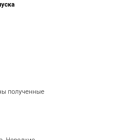
пуска
ины полученные
а. Нередкие