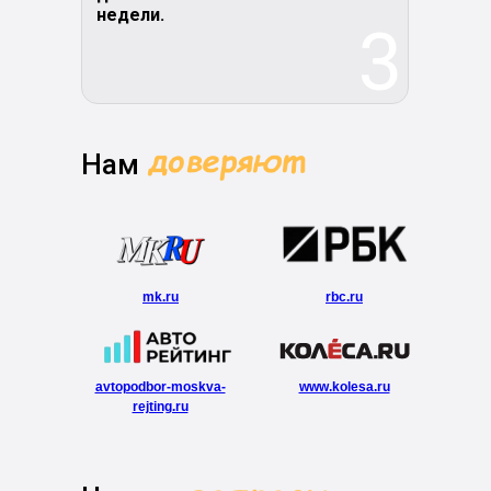
недели.
3
Нам
mk.ru
rbc.ru
avtopodbor-moskva-
www.kolesa.ru
rejting.ru