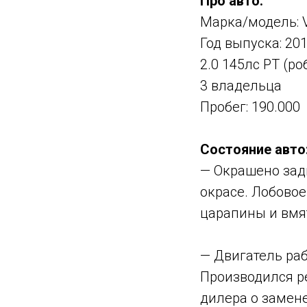
Про авто:
Марка/модель: V
Год выпуска: 20
2.0 145лс РТ (ро
3 владельца
Пробег: 190.000
Состояние авто
— Окрашено задн
окрасе. Лобовое
царапины и вмя
— Двигатель раб
Производился ре
дилера о замене