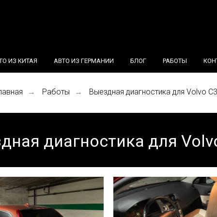
ТО ИЗ КИТАЯ
АВТО ИЗ ГЕРМАНИИ
БЛОГ
РАБОТЫ
КОН
лавная
Работы
Выездная диагностика для Volvo C
→
→
дная диагностика для Volv