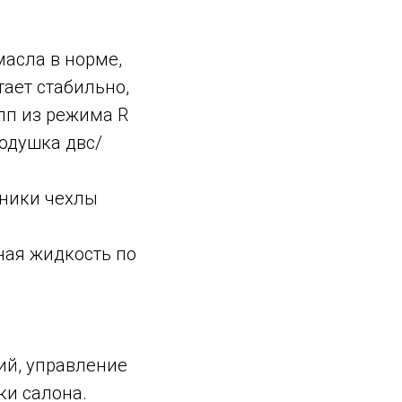
масла в норме,
тает стабильно,
пп из режима R
одушка двс/
ьники чехлы
ная жидкость по
ий, управление
ки салона.