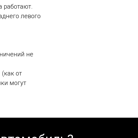
а работают.
аднего левого
аничений не
(как от
ики могут