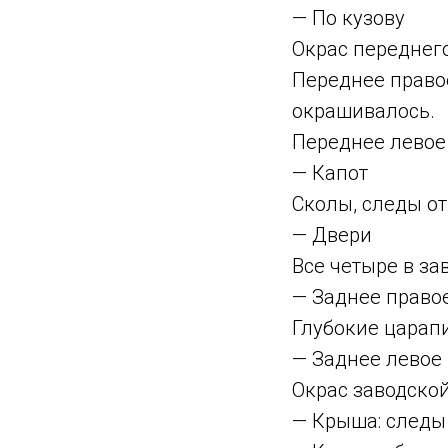
— По кузову
Окрас переднего
Переднее правое
окрашивалось.
Переднее левое 
— Капот
Сколы, следы о
— Двери
Все четыре в з
— Заднее право
Глубокие царап
— Заднее левое
Окрас заводско
— Крыша: следы 