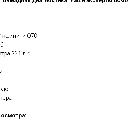
и "выездная диагностика" наши эксперты осм
Инфинити Q70
16
тра 221 л.с.
м.
оде.
лера.
 осмотра: