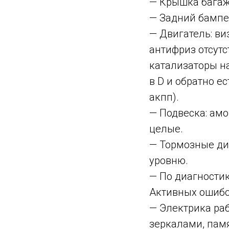
— Крышка багаж
— Задний бампе
— Двигатель: ви
антифриз отсутс
катализаторы на
в D и обратно 
акпп).
— Подвеска: ам
целые.
— Тормозные ди
уровню.
— По диагности
Активных ошибок
— Электрика раб
зеркалами, памя