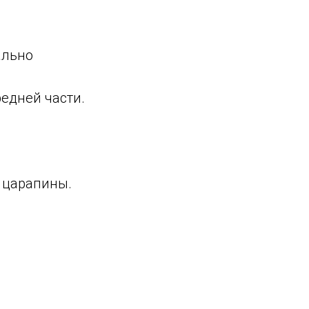
ально
едней части.
 царапины.