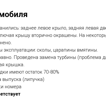
омобиля
ранились: заднее левое крыло, задняя левая д
ключая крышу вторично окрашены. На некотор
нено.
ы эксплуатации: сколы, царапины вмятины.
равно. Проведена замена турбины (проблема д
ая крышка.
дки имеют остаток 70-80%
а выпуска (липучка)
ки номера
ветствует