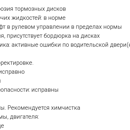
ррозия тормозных дисков
очих жидкостей: в норме
юфт в рулевом управлении в пределах нормы
яя, присутствует бордюрка на дисках
ика: активные ошибки по водительской двери(
рректировке.
 исправно
н
зопасности: исправны
ы. Рекомендуется химчистка
мы, двигателя:
де