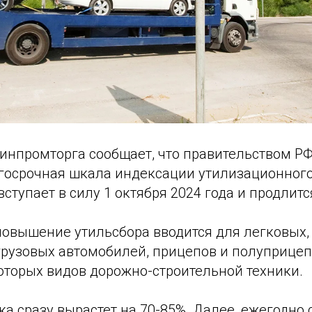
инпромторга сообщает, что правительством Р
госрочная шкала индексации утилизационного
ступает в силу 1 октября 2024 года и продлится
повышение утильсбора вводится для легковых,
грузовых автомобилей, прицепов и полуприцеп
оторых видов дорожно-строительной техники.
вка сразу вырастет на 70-85%. Далее, ежегодно 