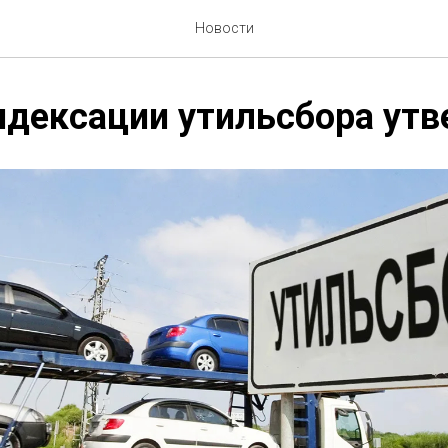
Новости
ндексации утильсбора ут