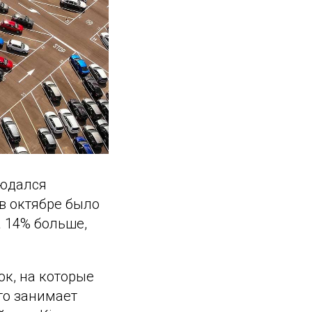
людался
в октябре было
а 14% больше,
ок, на которые
то занимает